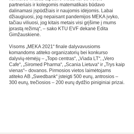
partneriais ir kolegomis matematikais būdavo
dalinamasi įspūdžiais ir naujomis idėjomis. Labai
džiaugiuosi, jog nepaisant pandemijos MEKA įvyko,
tačiau viliuosi, jog kitais metais visi grįšime į mums
įprastą režimą“, – sako KTU EVF dekanė Edita
Gimžauskienė.
Visoms „MEKA 2021“ finale dalyvavusioms
komandoms atiteko organizatorių bei konkurso
dalyvių-rėmėjų – „Topo centras“, „Viada LT“, „Vero
Cafe“, „Siromed Pharma“, „Scania Lietuva“ ir „Trys kaip
vienas“– dovanos. Pirmosios vietos laimėtojams
atiteko AB „Swedbank“ įsteigti 500 eurų, antrosios –
300 eurų, trečiosios – 200 eurų dydžio piniginiai prizai.