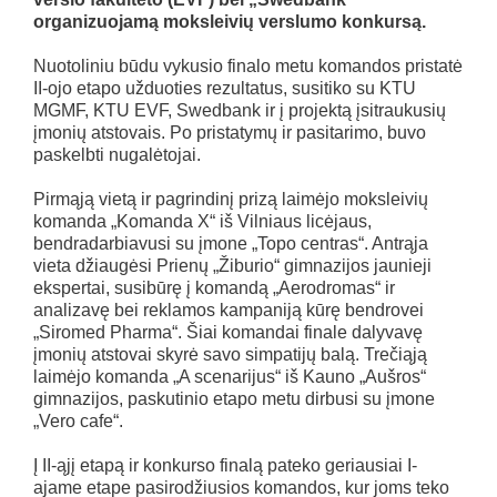
organizuojamą moksleivių verslumo konkursą.
Nuotoliniu būdu vykusio finalo metu komandos pristatė
II-ojo etapo užduoties rezultatus, susitiko su KTU
MGMF, KTU EVF, Swedbank ir į projektą įsitraukusių
įmonių atstovais. Po pristatymų ir pasitarimo, buvo
paskelbti nugalėtojai.
Pirmąją vietą ir pagrindinį prizą laimėjo moksleivių
komanda „Komanda X“ iš Vilniaus licėjaus,
bendradarbiavusi su įmone „Topo centras“. Antrąja
vieta džiaugėsi Prienų „Žiburio“ gimnazijos jaunieji
ekspertai, susibūrę į komandą „Aerodromas“ ir
analizavę bei reklamos kampaniją kūrę bendrovei
„Siromed Pharma“. Šiai komandai finale dalyvavę
įmonių atstovai skyrė savo simpatijų balą. Trečiąją
laimėjo komanda „A scenarijus“ iš Kauno „Aušros“
gimnazijos, paskutinio etapo metu dirbusi su įmone
„Vero cafe“.
Į II-ąjį etapą ir konkurso finalą pateko geriausiai I-
ajame etape pasirodžiusios komandos, kur joms teko