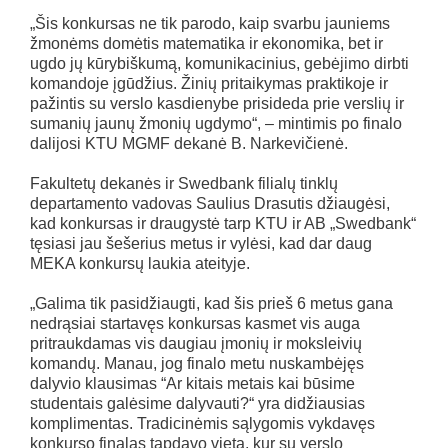
„Šis konkursas ne tik parodo, kaip svarbu jauniems
žmonėms domėtis matematika ir ekonomika, bet ir
ugdo jų kūrybiškumą, komunikacinius, gebėjimo dirbti
komandoje įgūdžius. Žinių pritaikymas praktikoje ir
pažintis su verslo kasdienybe prisideda prie verslių ir
sumanių jaunų žmonių ugdymo“, – mintimis po finalo
dalijosi KTU MGMF dekanė B. Narkevičienė.
Fakultetų dekanės ir Swedbank filialų tinklų
departamento vadovas Saulius Drasutis džiaugėsi,
kad konkursas ir draugystė tarp KTU ir AB „Swedbank“
tęsiasi jau šešerius metus ir vylėsi, kad dar daug
MEKA konkursų laukia ateityje.
„Galima tik pasidžiaugti, kad šis prieš 6 metus gana
nedrąsiai startavęs konkursas kasmet vis auga
pritraukdamas vis daugiau įmonių ir moksleivių
komandų. Manau, jog finalo metu nuskambėjęs
dalyvio klausimas “Ar kitais metais kai būsime
studentais galėsime dalyvauti?“ yra didžiausias
komplimentas. Tradicinėmis sąlygomis vykdavęs
konkurso finalas tapdavo vieta, kur su verslo