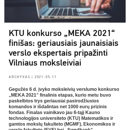
KTU konkurso „MEKA 2021“
finišas: geriausiais jaunaisiais
verslo ekspertais pripažinti
Vilniaus moksleiviai
ARCHYVAS
| 2021-05-11
Gegužės 6 d. įvyko moksleivių verslumo konkurso
„MEKA 2021“ finalinis etapas, kurio metu buvo
paskelbtos trys geriausiai pasirodžiusios
komandos ir išdalintas net 1000 eurų prizinis
fondas. Finalas vainikavo jau 6-tąjį Kauno
technologijos universiteto (KTU) Matematikos ir
gamtos mokslų fakulteto (MGMF), Ekonomikos ir
verslo fakulteto (EVF) bei „Swedbank“