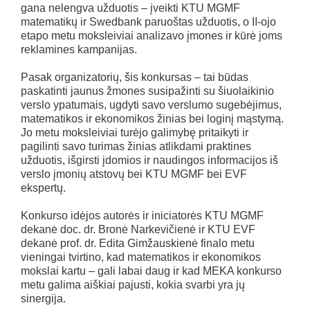
gana nelengva užduotis – įveikti KTU MGMF
matematikų ir Swedbank paruoštas užduotis, o II-ojo
etapo metu moksleiviai analizavo įmones ir kūrė joms
reklamines kampanijas.
Pasak organizatorių, šis konkursas – tai būdas
paskatinti jaunus žmones susipažinti su šiuolaikinio
verslo ypatumais, ugdyti savo verslumo sugebėjimus,
matematikos ir ekonomikos žinias bei loginį mąstymą.
Jo metu moksleiviai turėjo galimybę pritaikyti ir
pagilinti savo turimas žinias atlikdami praktines
užduotis, išgirsti įdomios ir naudingos informacijos iš
verslo įmonių atstovų bei KTU MGMF bei EVF
ekspertų.
Konkurso idėjos autorės ir iniciatorės KTU MGMF
dekanė doc. dr. Bronė Narkevičienė ir KTU EVF
dekanė prof. dr. Edita Gimžauskienė finalo metu
vieningai tvirtino, kad matematikos ir ekonomikos
mokslai kartu – gali labai daug ir kad MEKA konkurso
metu galima aiškiai pajusti, kokia svarbi yra jų
sinergija.