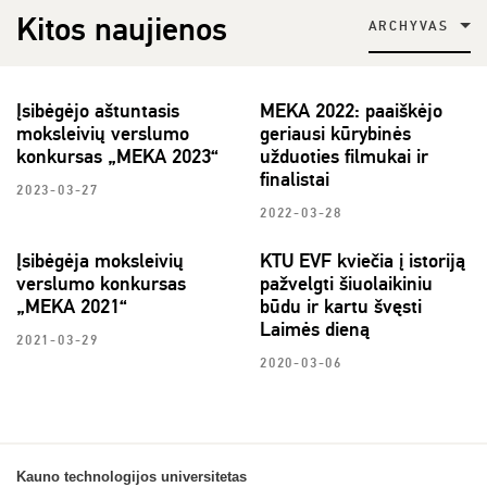
Kitos naujienos
ARCHYVAS
Įsibėgėjo aštuntasis
MEKA 2022: paaiškėjo
moksleivių verslumo
geriausi kūrybinės
konkursas „MEKA 2023“
užduoties filmukai ir
finalistai
2023-03-27
2022-03-28
Įsibėgėja moksleivių
KTU EVF kviečia į istoriją
verslumo konkursas
pažvelgti šiuolaikiniu
„MEKA 2021“
būdu ir kartu švęsti
Laimės dieną
2021-03-29
2020-03-06
Kauno technologijos universitetas