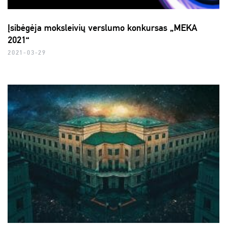
Įsibėgėja moksleivių verslumo konkursas „MEKA
2021“
2021-03-29