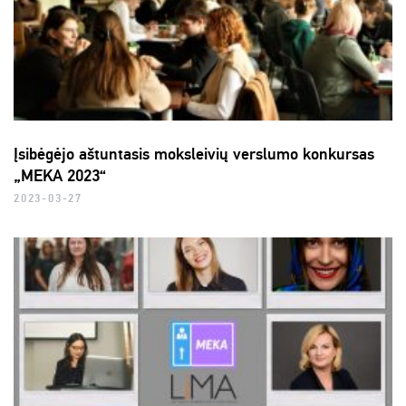
Įsibėgėjo aštuntasis moksleivių verslumo konkursas
„MEKA 2023“
2023-03-27