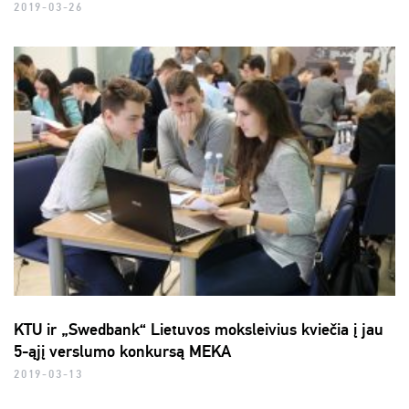
2019-03-26
KTU ir „Swedbank“ Lietuvos moksleivius kviečia į jau
5-ąjį verslumo konkursą MEKA
2019-03-13