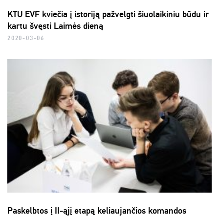
KTU EVF kviečia į istoriją pažvelgti šiuolaikiniu būdu ir
kartu švęsti Laimės dieną
2020-03-06
Paskelbtos į II-ąjį etapą keliaujančios komandos