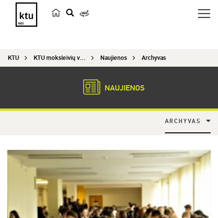
p
a
i
KTU
KTU moksleivių verslumo konkursas MEKA
Naujienos
Archyvas
e
š
k
NAUJIENOS
a
ARCHYVAS